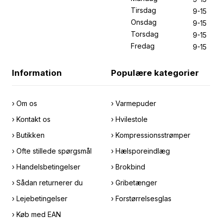
Tirsdag
9-15
Onsdag
9-15
Torsdag
9-15
Fredag
9-15
Information
Populære kategorier
› Om os
› Varmepuder
› Kontakt os
› Hvilestole
› Butikken
› Kompressionsstrømper
› Ofte stillede spørgsmål
› Hælsporeindlæg
› Handelsbetingelser
› Brokbind
› Sådan returnerer du
› Gribetænger
› Lejebetingelser
› Forstørrelsesglas
› Køb med EAN