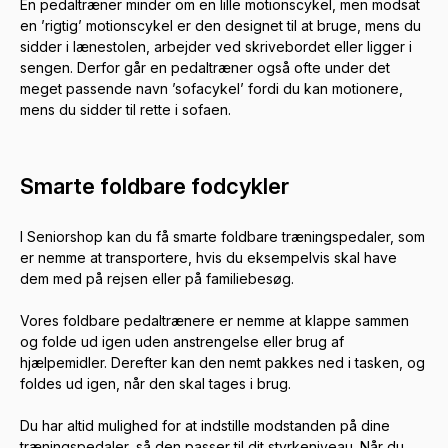
En pedaltræner minder om en lille motionscykel, men modsat
en ’rigtig’ motionscykel er den designet til at bruge, mens du
sidder i lænestolen, arbejder ved skrivebordet eller ligger i
sengen. Derfor går en pedaltræner også ofte under det
meget passende navn ’sofacykel’ fordi du kan motionere,
mens du sidder til rette i sofaen.
Smarte foldbare fodcykler
I Seniorshop kan du få smarte foldbare træningspedaler, som
er nemme at transportere, hvis du eksempelvis skal have
dem med på rejsen eller på familiebesøg.
Vores foldbare pedaltrænere er nemme at klappe sammen
og folde ud igen uden anstrengelse eller brug af
hjælpemidler. Derefter kan den nemt pakkes ned i tasken, og
foldes ud igen, når den skal tages i brug.
Du har altid mulighed for at indstille modstanden på dine
træningspedaler, så den passer til dit styrkeniveau. Når du