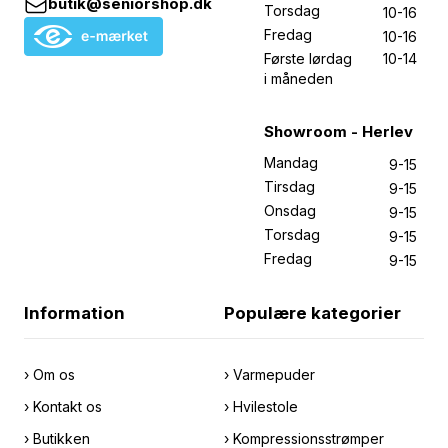
butik@seniorshop.dk
Torsdag
10-16
Fredag
10-16
Første lørdag
10-14
i måneden
Showroom - Herlev
Mandag
9-15
Tirsdag
9-15
Onsdag
9-15
Torsdag
9-15
Fredag
9-15
Information
Populære kategorier
› Om os
› Varmepuder
› Kontakt os
› Hvilestole
› Butikken
› Kompressionsstrømper