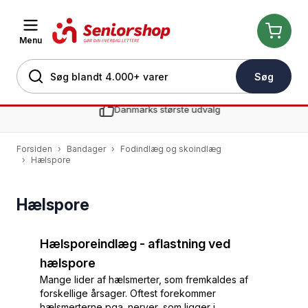
Menu
Søg
Skip to Content
Danmarks største udvalg
Forsiden
›
Bandager
›
Fodindlæg og skoindlæg
›
Hælspore
Hælspore
Hælsporeindlæg - aflastning ved
hælspore
Mange lider af hælsmerter, som fremkaldes af
forskellige årsager. Oftest forekommer
hælsmerterne pga. nerver, som ligger i