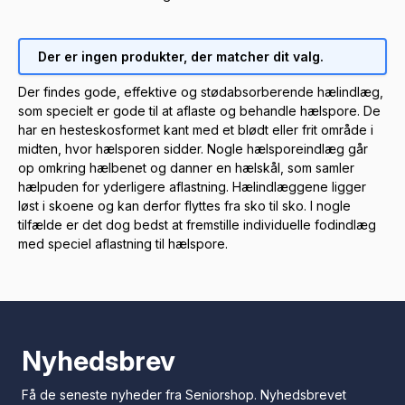
Der er ingen produkter, der matcher dit valg.
Der findes gode, effektive og stødabsorberende hælindlæg,
som specielt er gode til at aflaste og behandle hælspore. De
har en hesteskosformet kant med et blødt eller frit område i
midten, hvor hælsporen sidder. Nogle hælsporeindlæg går
op omkring hælbenet og danner en hælskål, som samler
hælpuden for yderligere aflastning. Hælindlæggene ligger
løst i skoene og kan derfor flyttes fra sko til sko. I nogle
tilfælde er det dog bedst at fremstille individuelle fodindlæg
med speciel aflastning til hælspore.
Nyhedsbrev
Få de seneste nyheder fra Seniorshop. Nyhedsbrevet