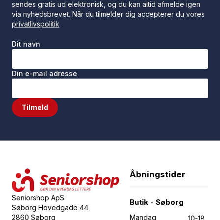
sendes gratis ud elektronisk, og du kan altid afmelde igen
via nyhedsbrevet. Når du tilmelder dig accepterer du vores
privatlivspolitik
Dit navn
Din e-mail adresse
Tilmeld
Åbningstider
Seniorshop ApS
Butik - Søborg
Søborg Hovedgade 44
2860 Søborg
Mandag
10-18